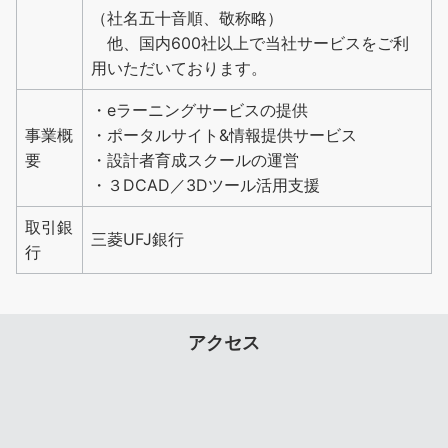
（社名五十音順、敬称略）
他、国内600社以上で当社サービスをご利
用いただいております。
・eラーニングサービスの提供
事業概
・ポータルサイト&情報提供サービス
要
・設計者育成スクールの運営
・３DCAD／3Dツール活用支援
取引銀
三菱UFJ銀行
行
アクセス